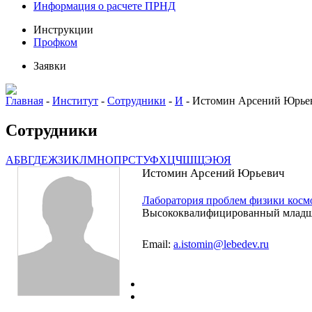
Информация о расчете ПРНД
Инструкции
Профком
Заявки
Главная
-
Институт
-
Сотрудники
-
И
-
Истомин Арсений Юрье
Сотрудники
А
Б
В
Г
Д
Е
Ж
З
И
К
Л
М
Н
О
П
Р
С
Т
У
Ф
Х
Ц
Ч
Ш
Щ
Э
Ю
Я
Истомин Арсений Юрьевич
Лаборатория проблем физики косм
Высококвалифицированный младш
Email:
a.istomin@lebedev.ru