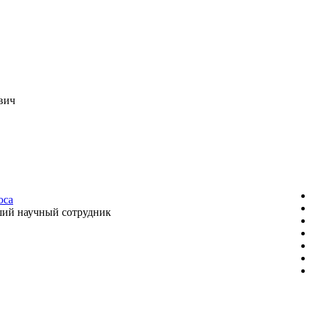
вич
оса
ий научный сотрудник