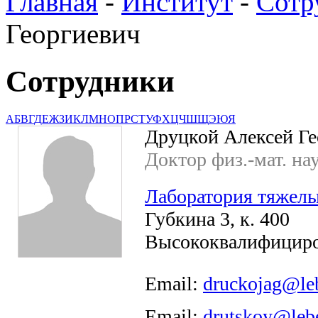
Главная
-
Институт
-
Сотр
Георгиевич
Сотрудники
А
Б
В
Г
Д
Е
Ж
З
И
К
Л
М
Н
О
П
Р
С
Т
У
Ф
Х
Ц
Ч
Ш
Щ
Э
Ю
Я
Друцкой Алексей Ге
Доктор физ.-мат. на
Лаборатория тяжелы
Губкина 3, к. 400
Высококвалифициро
Email:
druckojag@le
Email:
drutskoy@leb