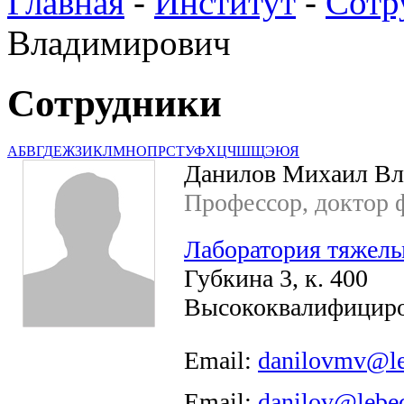
Главная
-
Институт
-
Сотр
Владимирович
Сотрудники
А
Б
В
Г
Д
Е
Ж
З
И
К
Л
М
Н
О
П
Р
С
Т
У
Ф
Х
Ц
Ч
Ш
Щ
Э
Ю
Я
Данилов Михаил В
Профессор, доктор ф
Лаборатория тяжелы
Губкина 3, к. 400
Высококвалифициро
Email:
danilovmv@le
Email:
danilov@lebed