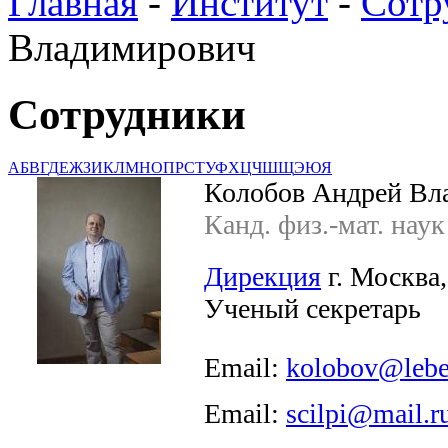
Главная
-
Институт
-
Сотр
Владимирович
Сотрудники
А
Б
В
Г
Д
Е
Ж
З
И
К
Л
М
Н
О
П
Р
С
Т
У
Ф
Х
Ц
Ч
Ш
Щ
Э
Ю
Я
Колобов Андрей Вл
Канд. физ.-мат. наук
Дирекция
г. Москва,
Ученый секретарь
Email:
kolobov@lebe
Email:
scilpi@mail.r