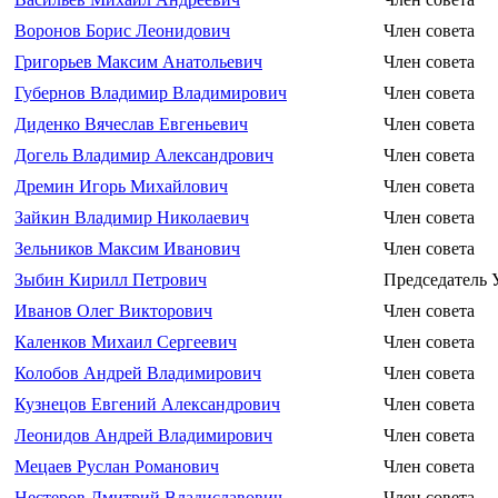
Воронов Борис Леонидович
Член совета
Григорьев Максим Анатольевич
Член совета
Губернов Владимир Владимирович
Член совета
Диденко Вячеслав Евгеньевич
Член совета
Догель Владимир Александрович
Член совета
Дремин Игорь Михайлович
Член совета
Зайкин Владимир Николаевич
Член совета
Зельников Максим Иванович
Член совета
Зыбин Кирилл Петрович
Председатель 
Иванов Олег Викторович
Член совета
Каленков Михаил Сергеевич
Член совета
Колобов Андрей Владимирович
Член совета
Кузнецов Евгений Александрович
Член совета
Леонидов Андрей Владимирович
Член совета
Мецаев Руслан Романович
Член совета
Нестеров Дмитрий Владиславович
Член совета