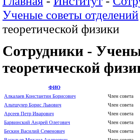
Главная
-
Институт
-
Сотр
Ученые советы отделений
теоретической физики
Сотрудники - Учены
теоретической физи
ФИО
Алкалаев Константин Борисович
Член совета
Альтшулер Борис Львович
Член совета
Арсеев Петр Иварович
Член совета
Барвинский Андрей Олегович
Член совета
Бескин Василий Семенович
Член совета
Васильев Михаил Андреевич
Член совета