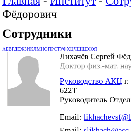
Главная
-
Институт
-
Сотр
Фёдорович
Сотрудники
А
Б
В
Г
Д
Е
Ж
З
И
К
Л
М
Н
О
П
Р
С
Т
У
Ф
Х
Ц
Ч
Ш
Щ
Э
Ю
Я
Лихачёв Сергей Фё
Доктор физ.-мат. на
Руководство АКЦ
г.
622Т
Руководитель Отдел
Email:
likhachevsf@l
Email:
slikhach@asc.r