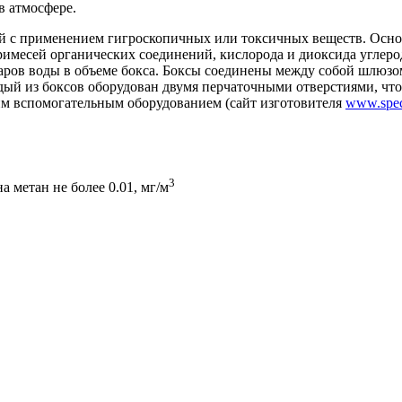
в атмосфере.
ий с применением гигроскопичных или токсичных веществ. Осн
примесей органических соединений, кислорода и диоксида углеро
 паров воды в объеме бокса. Боксы соединены между собой шлюз
ждый из боксов оборудован двумя перчаточными отверстиями, ч
им вспомогательным оборудованием (сайт изготовителя
www.spec
3
 метан не более 0.01, мг/м