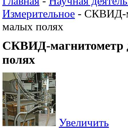
Главная
-
Научная деятель
Измерительное
-
СКВИД-м
малых полях
СКВИД-магнитометр д
полях
Увеличить