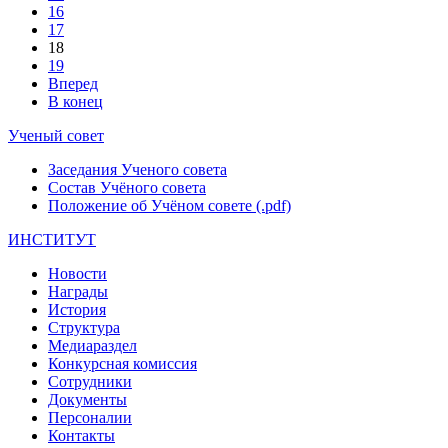
16
17
18
19
Вперед
В конец
Ученый совет
Заседания Ученого совета
Состав Учёного совета
Положение об Учёном совете (.pdf)
ИНСТИТУТ
Новости
Награды
История
Структура
Медиараздел
Конкурсная комиссия
Сотрудники
Документы
Персоналии
Контакты