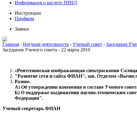
Информация о расчете ПРНД
Инструкции
Профком
Заявки
Главная
-
Научная деятельность
-
Ученый совет
-
Заседания Уче
Заседания Ученого совета - 22 марта 2010
«Рентгеновская изображающая спектроскопия Солнца» А
"Развитие сети и сайта ФИАН", зав. Отделом «Вычис
Разное.
А) Об утверждении изменения в составе Ученого совета
Б) О поддержке выдвижения научно-техническим сов
Федерации".
Ученый секретарь ФИАН