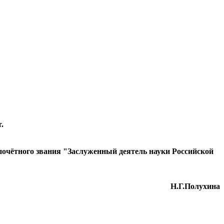
.
очётного звания "Заслуженный деятель науки Российской
Н.Г.Полухина