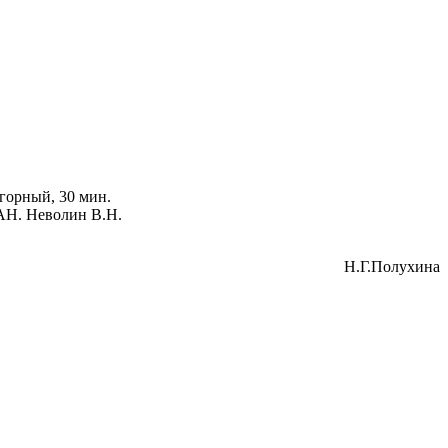
горный, 30 мин.
АН. Неволин В.Н.
Н.Г.Полухина