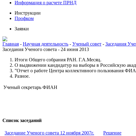
Информация о расчете ПРНД
Инструкции
Профком
Заявки
Главная
-
Научная деятельность
-
Ученый совет
-
Заседания Уче
Заседания Ученого совета - 24 июня 2013
Итоги Общего собрания РАН. Г.А.Месяц.
О выдвижении кандидатур на выборы в Российскую ака
”Отчет о работе Центра коллективного пользования ФИАН
Разное.
Ученый секретарь ФИАН
Список заседаний
Заседание Ученого совета 12 ноября 2007г.
Решение