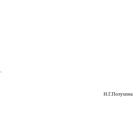
.
Н.Г.Полухина