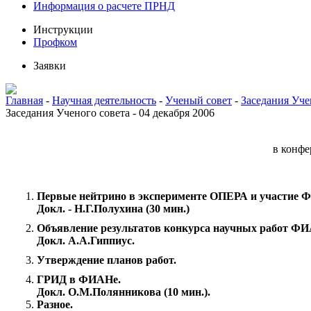
Информация о расчете ПРНД
Инструкции
Профком
Заявки
Главная
-
Научная деятельность
-
Ученый совет
-
Заседания Уче
Заседания Ученого совета - 04 декабря 2006
в конфе
Первые нейтрино в эксперименте ОПЕРА и участие ФИ
Докл. - Н.Г.Полухина (30 мин.)
Объявление результатов конкурса научных работ ФИА
Докл. А.А.Гиппиус.
Утверждение планов работ.
ГРИД в ФИАНе.
Докл. О.М.Полянникова (10 мин.).
Разное.