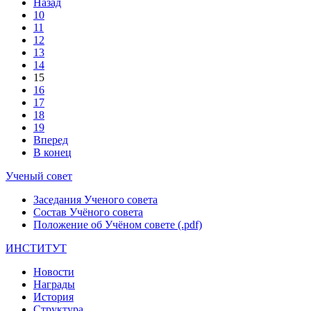
Назад
10
11
12
13
14
15
16
17
18
19
Вперед
В конец
Ученый совет
Заседания Ученого совета
Состав Учёного совета
Положение об Учёном совете (.pdf)
ИНСТИТУТ
Новости
Награды
История
Структура