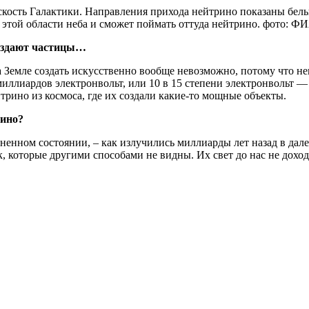
оскость Галактики. Направления прихода нейтрино показаны бел
 этой
области
неба и сможет поймать оттуда нейтрино.
фото
: Ф
создают частицы…
 Земле создать искусственно вообще невозможно, потому что нев
иллиардов электронвольт, или 10 в 15 степени электронвольт —
рино из космоса, где их создали какие-то мощные объекты.
рино?
мененном состоянии, – как излучились миллиарды
лет
назад в дал
к, которые другими способами не видны. Их
свет
до нас не доход