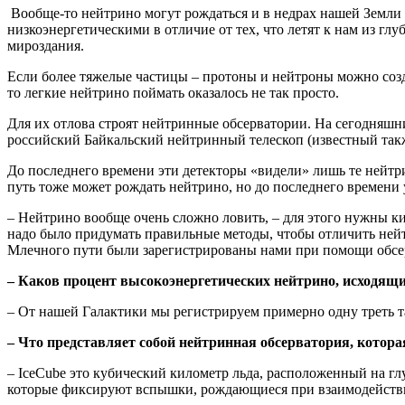
Вообще-то нейтрино могут рождаться и в недрах нашей Земли (
низкоэнергетическими в отличие от тех, что летят к нам из г
мироздания.
Если более тяжелые частицы – протоны и нейтроны можно созд
то легкие нейтрино поймать оказалось не так просто.
Для их отлова строят нейтринные обсерватории. На сегодняш
российский Байкальский нейтринный телескоп (известный так
До последнего
времени
эти детекторы «видели» лишь те нейтр
путь тоже может рождать нейтрино, но до последнего
времени
– Нейтрино вообще очень сложно ловить, – для этого нужны 
надо было придумать правильные
методы
, чтобы отличить ней
Млечного пути были зарегистрированы нами при помощи обсе
– Каков процент высокоэнергетических нейтрино, исходящи
– От нашей Галактики мы регистрируем примерно одну треть т
– Что представляет собой нейтринная обсерватория, котора
– IceCube это кубический километр льда, расположенный на гл
которые фиксируют вспышки, рождающиеся при взаимодействи