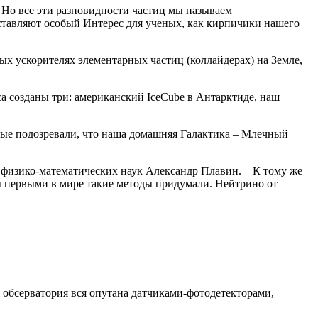
. Но все эти разновидности частиц мы называем
дставляют особый
Интерес
для ученых, как кирпичики нашего
ых ускорителях элементарных частиц (коллайдерах) на Земле,
а созданы три: американский IceCube в Антарктиде, наш
еные подозревали, что наша домашняя Галактика – Млечный
физико-математических наук Александр Плавин. – К тому же
ы первыми в мире такие
методы
придумали. Нейтрино от
 обсерватория вся опутана датчиками-фотодетекторами,