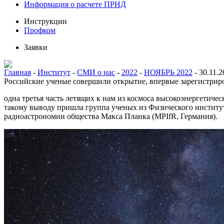
Информация о расчете ПРНД
Инструкции
Профком
Заявки
Главная
-
Институт
-
СМИ о нас
-
2022
-
НОЯБРЬ 2022
-
30.11.
Российские ученые совершили открытие, впервые зарегистрир
одна
третья
часть
летящих к нам из космоса высокоэнергетичес
такому выводу пришла группа ученых из Физического институ
радиоастрономии общества Макса Планка (MPIfR, Германия).