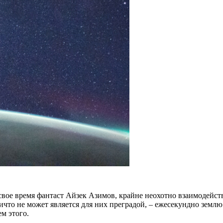
 свое
время
фантаст Айзек Азимов, крайне неохотно взаимодейств
ничто не может является для них преградой, – ежесекундно
землю
м этого.