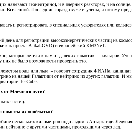
их называют геонейтрино), и в ядерных реакторах, и на
солнце
лубин Вселенной. Последние гораздо хуже изучены, и потому пре
авать и регистрировать в специальных ускорителях или кольцев
ний
день
для регистрации высокоэнергетических частиц из космос
же как проект Baikal-GVD) и европейский KM3NeT.
ино, которые летели к нам от далеких галактик — квазаров. Уч
у них не было
возможности
проверить это.
километры
воды
или льда, –
говорит
сотрудник ФИАНа, кандидат 
трино из нашей Галактики от нейтрино из других галактик. И м
рватории IceCube.
х от Млечного пути?
аких частиц.
я помогла их «поймать»?
убине нескольких километров подо льдом в Антарктиде. Ледяная
и нейтрино с другими частицами, проходящими через лед.