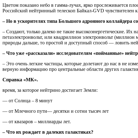
Цветом показано небо в гамма-лучах, ярко прослеживается пл
Российский нейтринный телескоп Байкал-GVD чувствителен к
– Но в ускорителях типа Большого адронного коллайдера 
– Создают, только
далеко
не такие высокоэнергетические. Их на
петаэлектронвольт, или квадриллион электронвольт (миллион м
природы дальше, то простой и доступный способ — ловить нейт
– Что уже «рассказали» исследователям «пойманные» нейт
– Это очень легкие частицы, которые долетают до нас в не из
верную
информацию
про центральные
области
других галакти
Справка «МК».
время
, за которое нейтрино достигает Земли:
— от Солнца – 8 минут
— от Млечного пути— десятки и сотни тысяч
лет
— от квазаров – миллиарды
лет
.
– Что их рождает в далеких галактиках?