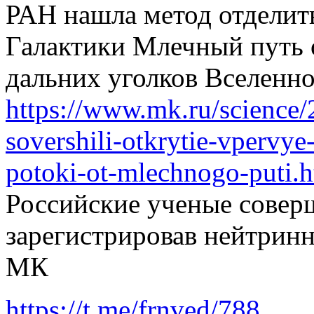
РАН нашла метод отделит
Галактики Млечный путь от
дальних уголков Вселенн
https://www.mk.ru/science/
sovershili-otkrytie-vpervye
potoki-ot-mlechnogo-puti.
Российские ученые совер
зарегистрировав нейтринн
МК
https://t.me/frnved/788