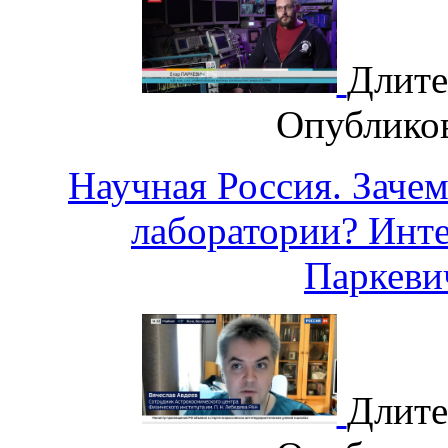
Длите
Опублико
Научная Россия. Заче
лаборатории? Инт
Паркев
Длите