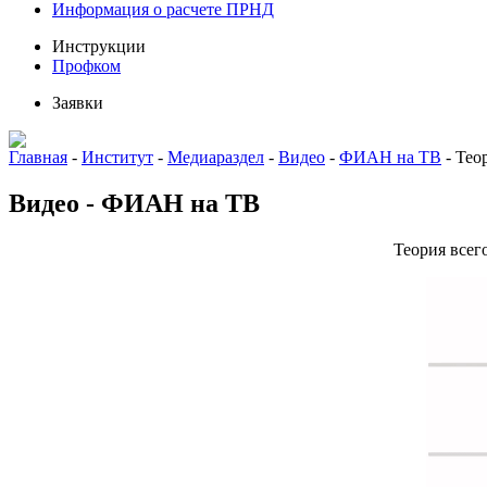
Информация о расчете ПРНД
Инструкции
Профком
Заявки
Главная
-
Институт
-
Медиараздел
-
Видео
-
ФИАН на ТВ
-
Тео
Видео - ФИАН на ТВ
Теория всег