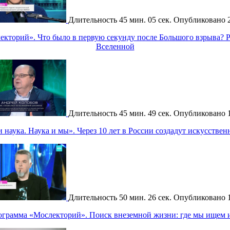
Длительность
45 мин. 05 сек.
Опубликовано
кторий». Что было в первую секунду после Большого взрыва? 
Вселенной
Длительность
45 мин. 49 сек.
Опубликовано
наука. Наука и мы». Через 10 лет в России создадут искусстве
Длительность
50 мин. 26 сек.
Опубликовано
ограмма «Мослекторий». Поиск внеземной жизни: где мы ищем и