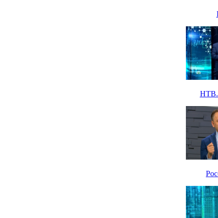
НТВ. 
Рос