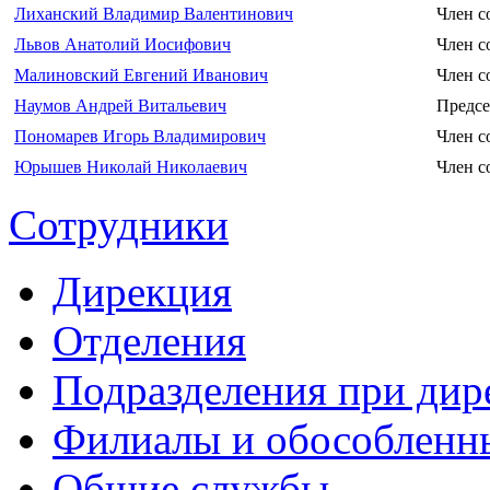
Лиханский Владимир Валентинович
Член с
Львов Анатолий Иосифович
Член с
Малиновский Евгений Иванович
Член с
Наумов Андрей Витальевич
Предсе
Пономарев Игорь Владимирович
Член с
Юрышев Николай Николаевич
Член с
Сотрудники
Дирекция
Отделения
Подразделения при дир
Филиалы и обособленн
Общие службы