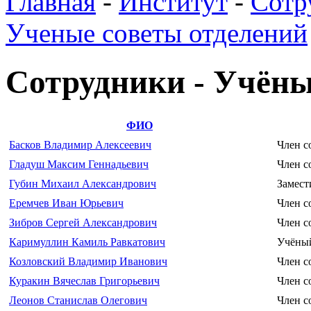
Главная
-
Институт
-
Сотр
Ученые советы отделений
Сотрудники - Учён
ФИО
Басков Владимир Алексеевич
Член с
Гладуш Максим Геннадьевич
Член с
Губин Михаил Александрович
Замест
Еремчев Иван Юрьевич
Член с
Зибров Сергей Александрович
Член с
Каримуллин Камиль Равкатович
Учёный
Козловский Владимир Иванович
Член с
Куракин Вячеслав Григорьевич
Член с
Леонов Станислав Олегович
Член с