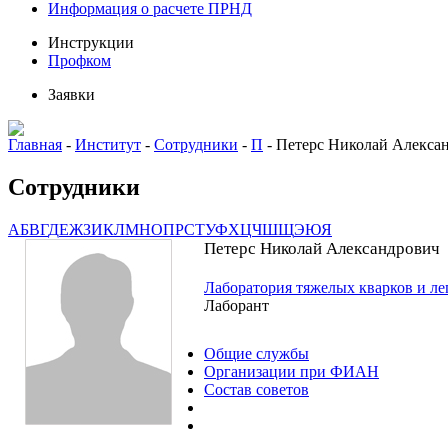
Информация о расчете ПРНД
Инструкции
Профком
Заявки
Главная
-
Институт
-
Сотрудники
-
П
-
Петерс Николай Алекса
Сотрудники
А
Б
В
Г
Д
Е
Ж
З
И
К
Л
М
Н
О
П
Р
С
Т
У
Ф
Х
Ц
Ч
Ш
Щ
Э
Ю
Я
Петерс Николай Александрович
Лаборатория тяжелых кварков и л
Лаборант
Общие службы
Организации при ФИАН
Состав советов