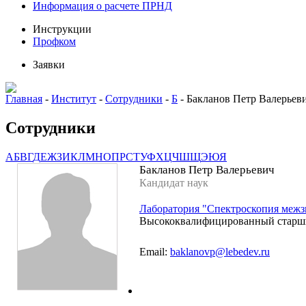
Информация о расчете ПРНД
Инструкции
Профком
Заявки
Главная
-
Институт
-
Сотрудники
-
Б
-
Бакланов Петр Валерьев
Сотрудники
А
Б
В
Г
Д
Е
Ж
З
И
К
Л
М
Н
О
П
Р
С
Т
У
Ф
Х
Ц
Ч
Ш
Щ
Э
Ю
Я
Бакланов Петр Валерьевич
Кандидат наук
Лаборатория "Спектроскопия межз
Высококвалифицированный старш
Email:
baklanovp@lebedev.ru