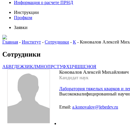
Информация о расчете ПРНД
Инструкции
Профком
Заявки
Главная
-
Институт
-
Сотрудники
-
К
-
Коновалов Алексей Мих
Сотрудники
А
Б
В
Г
Д
Е
Ж
З
И
К
Л
М
Н
О
П
Р
С
Т
У
Ф
Х
Ц
Ч
Ш
Щ
Э
Ю
Я
Коновалов Алексей Михайлович
Кандидат наук
Лаборатория тяжелых кварков и л
Высококвалифицированный научн
Email:
a.konovalov@lebedev.ru