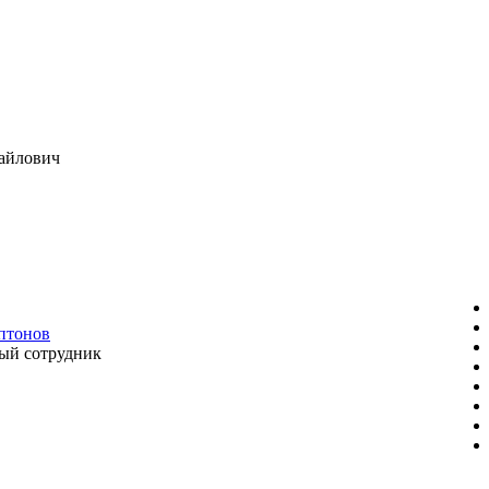
айлович
ептонов
ый сотрудник