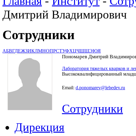
Главная
-
Институт
-
Сотр
Дмитрий Владимирович
Сотрудники
А
Б
В
Г
Д
Е
Ж
З
И
К
Л
М
Н
О
П
Р
С
Т
У
Ф
Х
Ц
Ч
Ш
Щ
Э
Ю
Я
Пономарев Дмитрий Владимиро
Лаборатория тяжелых кварков и л
Высококвалифицированный младш
Email:
d.ponomarev@lebedev.ru
Сотрудники
Дирекция