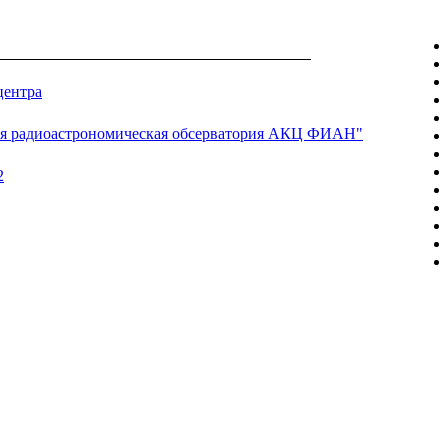
центра
я радиоастрономическая обсерватория АКЦ ФИАН"
2