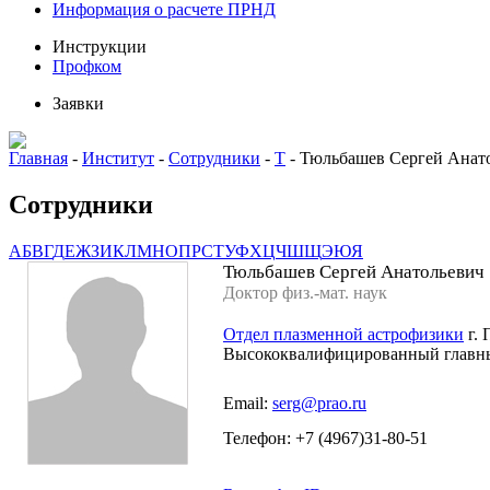
Информация о расчете ПРНД
Инструкции
Профком
Заявки
Главная
-
Институт
-
Сотрудники
-
Т
-
Тюльбашев Сергей Анат
Сотрудники
А
Б
В
Г
Д
Е
Ж
З
И
К
Л
М
Н
О
П
Р
С
Т
У
Ф
Х
Ц
Ч
Ш
Щ
Э
Ю
Я
Тюльбашев Сергей Анатольевич
Доктор физ.-мат. наук
Отдел плазменной астрофизики
г.
Высококвалифицированный главн
Email:
serg@prao.ru
Телефон: +7 (4967)31-80-51