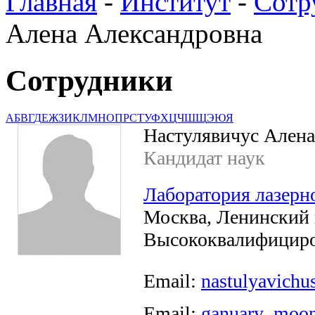
Главная
-
Институт
-
Сотр
Алена Александровна
Сотрудники
А
Б
В
Г
Д
Е
Ж
З
И
К
Л
М
Н
О
П
Р
С
Т
У
Ф
Х
Ц
Ч
Ш
Щ
Э
Ю
Я
Настулявичус Алена
Кандидат наук
Лаборатория лазер
Москва, Ленинский пр
Высококвалифициро
Email:
nastulyavichu
Email:
ganuary_moo