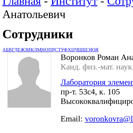
Главная
-
Институт
-
Сотр
Анатольевич
Сотрудники
А
Б
В
Г
Д
Е
Ж
З
И
К
Л
М
Н
О
П
Р
С
Т
У
Ф
Х
Ц
Ч
Ш
Щ
Э
Ю
Я
Воронков Роман Ан
Канд. физ.-мат. наук
Лаборатория элемен
пр-т. 53с4, к. 105
Высококвалифициро
Email:
voronkovra@l