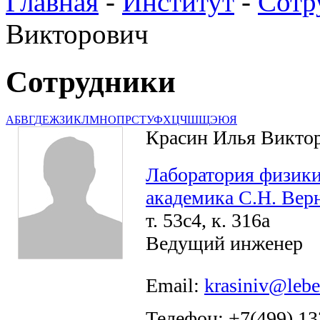
Главная
-
Институт
-
Сотр
Викторович
Сотрудники
А
Б
В
Г
Д
Е
Ж
З
И
К
Л
М
Н
О
П
Р
С
Т
У
Ф
Х
Ц
Ч
Ш
Щ
Э
Ю
Я
Красин Илья Викто
Лаборатория физики
академика С.Н. Вер
т. 53с4, к. 316а
Ведущий инженер
Email:
krasiniv@lebe
Телефон: +7(499) 13