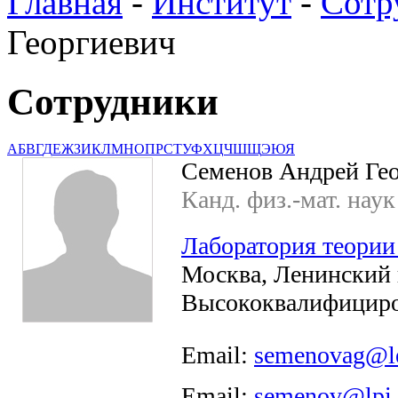
Главная
-
Институт
-
Сотр
Георгиевич
Сотрудники
А
Б
В
Г
Д
Е
Ж
З
И
К
Л
М
Н
О
П
Р
С
Т
У
Ф
Х
Ц
Ч
Ш
Щ
Э
Ю
Я
Семенов Андрей Ге
Канд. физ.-мат. наук
Лаборатория теории
Москва, Ленинский п
Высококвалифициро
Email:
semenovag@le
Email:
semenov@lpi.