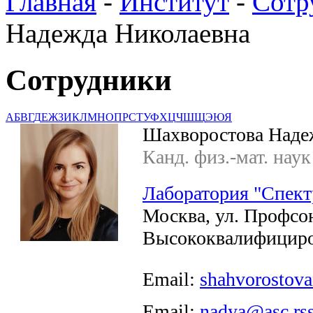
Главная
-
Институт
-
Сотр
Надежда Николаевна
Сотрудники
А
Б
В
Г
Д
Е
Ж
З
И
К
Л
М
Н
О
П
Р
С
Т
У
Ф
Х
Ц
Ч
Ш
Щ
Э
Ю
Я
Шахворостова Наде
Канд. физ.-мат. наук
Лаборатория "Спект
Москва, ул. Профсою
Высококвалифициро
Email:
shahvorostov
Email:
nadya@asc.rss