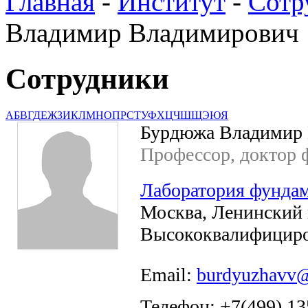
Главная
-
Институт
-
Сотр
Владимир Владимирович
Сотрудники
А
Б
В
Г
Д
Е
Ж
З
И
К
Л
М
Н
О
П
Р
С
Т
У
Ф
Х
Ц
Ч
Ш
Щ
Э
Ю
Я
Бурдюжа Владимир
Профессор, доктор ф
Лаборатория фундам
Москва, Ленинский п
Высококвалифициро
Email:
burdyuzhavv@
Телефон: +7(499) 13