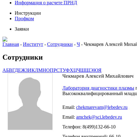
Информация о расчете ПРНД
Инструкции
Профком
Заявки
Главная
-
Институт
-
Сотрудники
-
Ч
-
Чекмарев Алексей Миха
Сотрудники
А
Б
В
Г
Д
Е
Ж
З
И
К
Л
М
Н
О
П
Р
С
Т
У
Ф
Х
Ц
Ч
Ш
Щ
Э
Ю
Я
Чекмарев Алексей Михайлович
Лаборатория диагностики плазмы
г
Высококвалифицированный младш
Email:
chekmarevam@lebedev.ru
Email:
amchek@sci.lebedev.ru
Телефон: 8(499)132-66-10
Телефон внутренний: 66-10