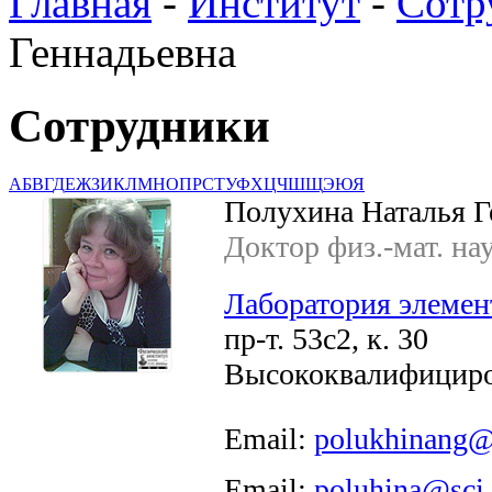
Главная
-
Институт
-
Сотр
Геннадьевна
Сотрудники
А
Б
В
Г
Д
Е
Ж
З
И
К
Л
М
Н
О
П
Р
С
Т
У
Ф
Х
Ц
Ч
Ш
Щ
Э
Ю
Я
Полухина Наталья Г
Доктор физ.-мат. на
Лаборатория элемен
пр-т. 53с2, к. 30
Высококвалифициро
Email:
polukhinang@
Email:
poluhina@sci.