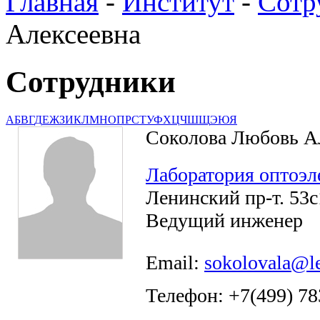
Главная
-
Институт
-
Сотр
Алексеевна
Сотрудники
А
Б
В
Г
Д
Е
Ж
З
И
К
Л
М
Н
О
П
Р
С
Т
У
Ф
Х
Ц
Ч
Ш
Щ
Э
Ю
Я
Соколова Любовь А
Лаборатория оптоэл
Ленинский пр-т. 53с1
Ведущий инженер
Email:
sokolovala@le
Телефон: +7(499) 78