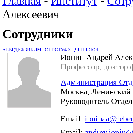
Главная
-
Институт
-
Сотр
Алексеевич
Сотрудники
А
Б
В
Г
Д
Е
Ж
З
И
К
Л
М
Н
О
П
Р
С
Т
У
Ф
Х
Ц
Ч
Ш
Щ
Э
Ю
Я
Ионин Андрей Алек
Профессор, доктор ф
Администрация Отд
Москва, Ленинский пр
Руководитель Отдел
Email:
ioninaa@lebed
Email:
andrey.ionin