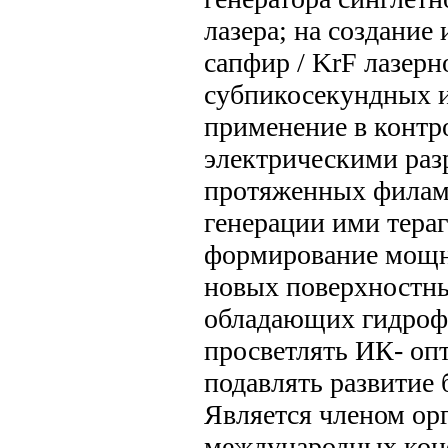
лазера; на создание
сапфир / KrF лазер
субпикосекундных и
применение в контр
электрическими раз
протяженных филаме
генерации ими тераг
формирование мощ
новых поверхностны
обладающих гидроф
просветлять ИК- оп
подавлять развитие 
Является членом ор
международных кон