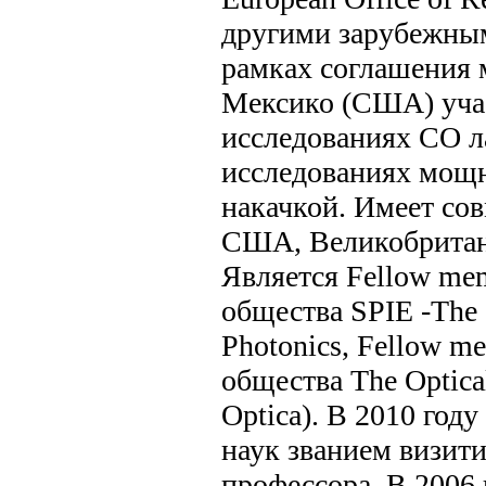
другими зарубежным
рамках соглашения
Мексико (США) уча
исследованиях СО ла
исследованиях мощн
накачкой. Имеет со
США, Великобритан
Является Fellow me
общества SPIE -The I
Photonics, Fellow 
общества The Optica
Optica). В 2010 год
наук званием визи
профессора. В 2006 г