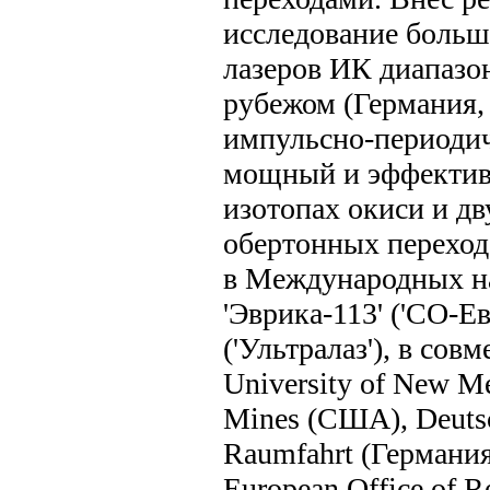
исследование боль
лазеров ИК диапазона
рубежом (Германия,
импульсно-периодич
мощный и эффективн
изотопах окиси и дв
обертонных переход
в Международных н
'Эврика-113' ('СО-Ев
('Ультралаз'), в со
University of New M
Mines (США), Deutsch
Raumfahrt (Германия
European Office of 