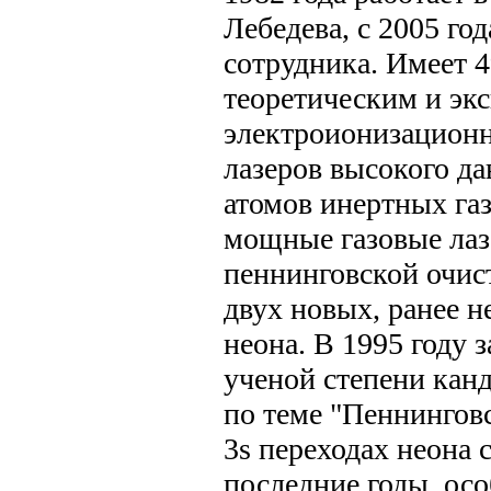
Лебедева, с 2005 го
сотрудника. Имеет 
теоретическим и эк
электроионизационн
лазеров высокого д
атомов инертных га
мощные газовые лаз
пеннинговской очис
двух новых, ранее н
неона. В 1995 году 
ученой степени кан
по теме "Пеннинговс
3s переходах неона 
последние годы. осо