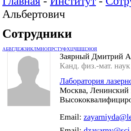
Главная
-
Институт
-
Сотр
Альбертович
Сотрудники
А
Б
В
Г
Д
Е
Ж
З
И
К
Л
М
Н
О
П
Р
С
Т
У
Ф
Х
Ц
Ч
Ш
Щ
Э
Ю
Я
Заярный Дмитрий А
Канд. физ.-мат. наук
Лаборатория лазер
Москва, Ленинский пр
Высококвалифициро
Email:
zayarniyda@le
Email:
dzayarny@sci.