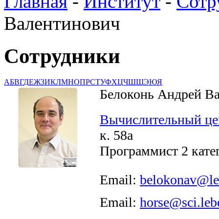
Главная
-
Институт
-
Сотр
Валентинович
Сотрудники
А
Б
В
Г
Д
Е
Ж
З
И
К
Л
М
Н
О
П
Р
С
Т
У
Ф
Х
Ц
Ч
Ш
Щ
Э
Ю
Я
Белоконь Андрей В
Вычислительный це
к. 58а
Программист 2 кате
Email:
belokonav@le
Email:
horse@sci.leb