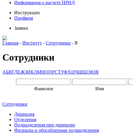
Информация о расчете ПРНД
Инструкции
Профком
Заявки
Главная
-
Институт
-
Сотрудники
-
B
Сотрудники
А
Б
В
Г
Д
Е
Ж
З
И
К
Л
М
Н
О
П
Р
С
Т
У
Ф
Х
Ц
Ч
Ш
Щ
Э
Ю
Я
Фамилия
Имя
Сотрудники
Дирекция
Отделения
Подразделения при дирекции
Филиалы и обособленные подразделения