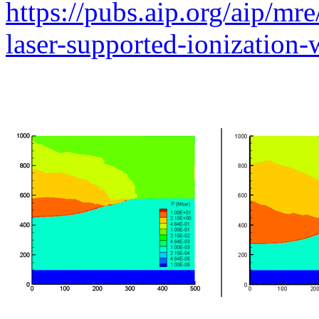
https://pubs.aip.org/aip/mr
laser-supported-ionization-