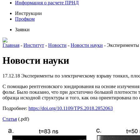
Информация о расчете ПРНД
Инструкции
Профком
Заявки
Главная
-
Институт
-
Новости
-
Новости науки
-
Эксперименты п
Новости науки
17.12.18
Эксперименты по электрическому взрыву тонких, плос
С помощью рентгеновского зондирования на основе излучения
фольг. Было показано, что при достаточно большой плотности 
образца исходной структуры и того, как она ориентирована п
Подробнее:
https://doi.org/10.1109/TPS.2018.2852063
Статья
(.pdf)