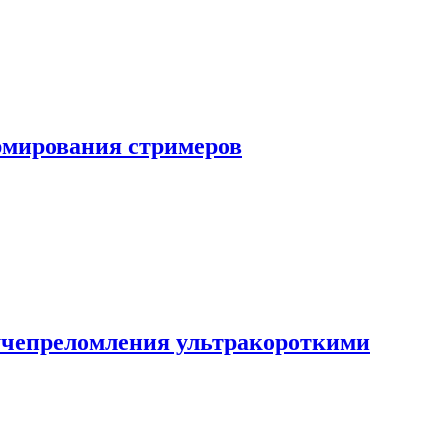
рмирования стримеров
учепреломления ультракороткими