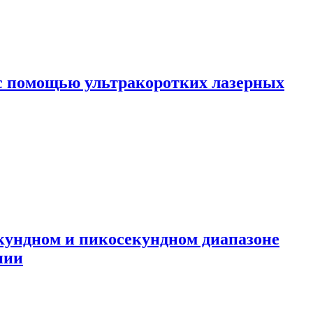
с помощью ультракоротких лазерных
кундном и пикосекундном диапазоне
нии