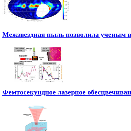
Межзвездная пыль позволила ученым в
Фемтосекундное лазерное обесцвечиван