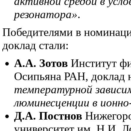
активной средой в усл
резонатора»
.
Победителями в номинац
доклад стали:
А.А. Зотов
Институт фи
Осипьяна РАН, доклад 
температурной зависи
люминесценции в ионн
Д.А. Постнов
Нижегоро
университет им. Н.И. Л