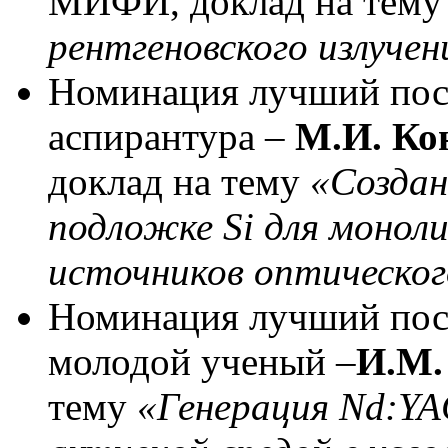
МИФИ, доклад на тем
рентгеновского излуче
Номинация лучший пост
аспирантура –
М.И. Ко
доклад на тему
«Создан
подложке Si для монол
источников оптическог
Номинация лучший пост
молодой ученый –
И.М.
тему
«Генерация Nd:YA