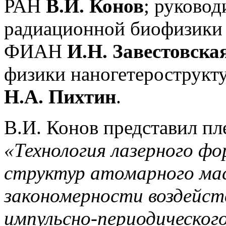
РАН
В.И. Конов
; руковод
радиационной биофизики 
ФИАН
И.Н. Завестовска
физики наногетерострук
Н.А. Пихтин
.
В.И. Конов представил пл
«Технология лазерного ф
структур атомарного ма
закономерности воздейс
импульсно-периодического