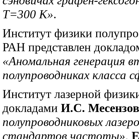
сэндвичах графен-гексог
T=300 K»
.
Институт физики полупро
РАН представлен доклад
«Аномальная генерация в
полупроводниках класса 
Институт лазерной физик
докладами
И.С. Месензо
полупроводниковых лазе
стандартов частоты»
,
Е