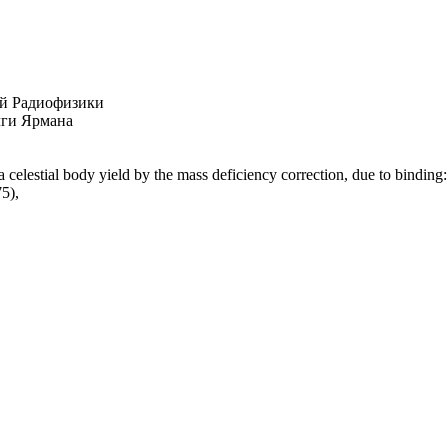
ой Радиофизики
лги Ярмана
 celestial body yield by the mass deficiency correction, due to binding
5),