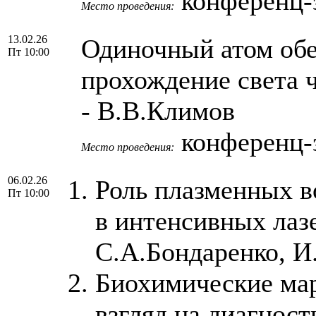
конференц-з
Место проведения:
13.02.26
Одиночный атом обе
Пт 10:00
прохождение света 
- В.В.Климов
конференц-з
Место проведения:
06.02.26
Роль плазменных в
Пт 10:00
в интенсивных лаз
С.А.Бондаренко, И
Биохимические ма
взгляд на диагност