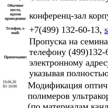
Обычное
место,
конференц-зал корп
время
проведения:
+7(499) 132-60-13,
Телефон, e-
mail:
Пропуска на семина
телефону (499)132-6
Примечание:
электронному адресу
указывая полность
19.06.26
Модификация оптич
Пт 10:00
полимеров ультрак
(по материалам кан