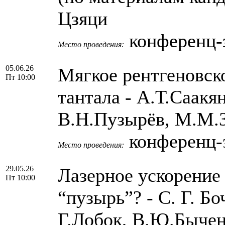
Цзяци
конференц-з
Место проведения:
05.06.26
Мягкое рентгеновск
Пт 10:00
тантала - А.Т.Саакя
В.Н.Пузырёв, М.М.
конференц-з
Место проведения:
29.05.26
Лазерное ускорение 
Пт 10:00
“пузырь”? - С. Г. Б
Г.Лобок, В.Ю.Быче