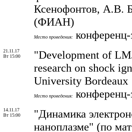
Ксенофонтов, А.В. 
(ФИАН)
конференц-
Место проведения:
21.11.17
"Development of LMJ
Вт 15:00
research on shock ign
University Bordeaux 
конференц-
Место проведения:
14.11.17
"Динамика электрон
Вт 15:00
наноплазме" (по ма