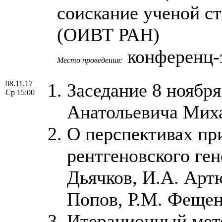
соискание ученой ст
(ОИВТ РАН)
конференц-
Место проведения:
08.11.17
Заседание 8 ноябр
Ср 15:00
Анатольевича Миха
О перспективах пр
рентгеновского ген
Дьячков, И.А. Арт
Попов, Р.М. Феще
Итерационный мет