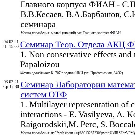
Главного корпуса ФИАН - С.П
В.В.Кесаев, В.А.Барбашов, С.
семинара
Место проведения:
малый (нижний) зал Главного корпуса ФИАН
04.02.21
Семинар Теор. Отдела АКЦ 
Чт 15:00
1. Non conservative effects and 
Papaloizou
Место проведения:
К. 707 в здании ИКИ (ул. Профсоюзная, 84/32)
03.02.21
Семинар Лаборатории матема
Ср 17:30
систем ОТФ
1. Multilayer representation of 
interactions - E. Vasilyeva, A. 
Raigorodskii,M. Perc, S. Boccale
Место проведения:
us02web.zoom.us/j/86913267230?pwd=Uk5RZFozV