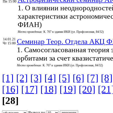
Пн 15:00
1. О влиянии неоднородност
характеристики астрономичес
ФИАН)
Место проведения:
К. 707 в здании ИКИ (ул. Профсоюзная, 84/32)
14.01.21
Семинар Теор. Отдела АКЦ 
Чт 15:00
1. Самосогласованная теория
орбитами за счет квазистатич
Место проведения:
К. 707 в здании ИКИ (ул. Профсоюзная, 84/32)
[1]
[2]
[3]
[4]
[5]
[6]
[7]
[8]
[16]
[17]
[18]
[19]
[20]
[21
[28]
Вывод по