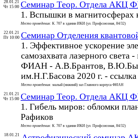
28.01.21
Семинар Теор. Отдела АКЦ 
Чт 15:00
1. Вспышки в магнитосферах 
Место проведения:
К. 707 в здании ИКИ (ул. Профсоюзная, 84/32)
22.01.21
Семинар Отделения квантовой
Пт 10:00
1. Эффективное ускорение эл
самозахвата лазерного света 
ФИАН - А.В.Брантов, В.Ю.Быч
им.Н.Г.Басова 2020 г. - ссыл
Место проведения:
малый (нижний) зал Главного корпуса ФИАН
21.01.21
Семинар Теор. Отдела АКЦ 
Чт 15:00
1. Гибель миров: обломки план
Рафиков
Место проведения:
К. 707 в здании ИКИ (ул. Профсоюзная, 84/32)
18.01.21
Астрофизический семинар 