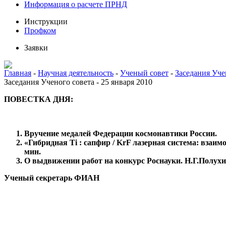
Информация о расчете ПРНД
Инструкции
Профком
Заявки
Главная
-
Научная деятельность
-
Ученый совет
-
Заседания Уче
Заседания Ученого совета - 25 января 2010
ПОВЕСТКА ДНЯ:
Вручение медалей Федерации космонавтики России.
«Гибридная Ti : сапфир / KrF лазерная система: взаи
мин.
О выдвижении работ на конкурс Роснауки. Н.Г.Полухи
Ученый секретарь ФИАН