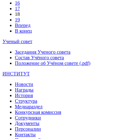
16
17
18
19
Вперед
В конец
Ученый совет
Заседания Ученого совета
Состав Учёного совета
Положение об Учёном совете (.pdf)
ИНСТИТУТ
Новости
Награды
История
Структура
Медиараздел
Конкурсная комиссия
Сотрудники
Документы
Персоналии
Контакты