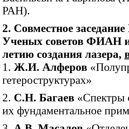
РАН).
2.
Совместное заседание
Ученых советов ФИАН и
летию создания лазера,
1.
Ж.И. Алферов
«Полупр
гетероструктурах»
2.
С.Н. Багаев
«Спектры 
их фундаментальное при
3.
А.В. Масалов
«Отделе