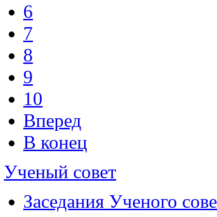
6
7
8
9
10
Вперед
В конец
Ученый совет
Заседания Ученого сове