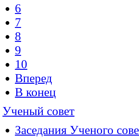
6
7
8
9
10
Вперед
В конец
Ученый совет
Заседания Ученого сове