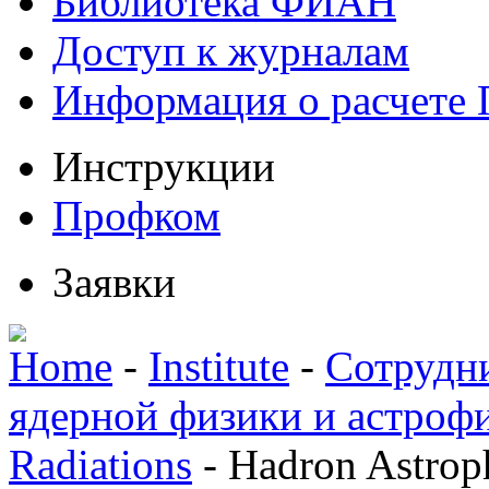
Библиотека ФИАН
Доступ к журналам
Информация о расчете
Инструкции
Профком
Заявки
Home
-
Institute
-
Сотрудн
ядерной физики и астроф
Radiations
-
Hadron Astrop