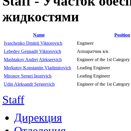
Staff - Участок обе
жидкостями
Name
Position
Ivaschenko Dmitrii Viktorovich
Engineer
Lebedev Gennadij Viktorovich
Аппаратчик в/к
Mashtakov Andrej Alekseevich
Engineer of the 1st Category
Merkutov Konstantin Vladimirovich
Leading Engineer
Mironov Sergei Igorevich
Leading Engineer
Udin Aleksandr Sergeevich
Engineer of the 1st Category
Staff
Дирекция
Отделения