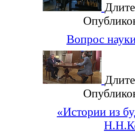
Длите
Опублико
Вопрос науки
Длите
Опублико
«Истории из б
Н.Н.К