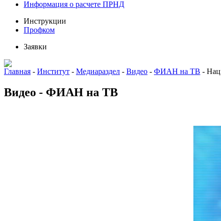
Информация о расчете ПРНД
Инструкции
Профком
Заявки
Главная
-
Институт
-
Медиараздел
-
Видео
-
ФИАН на ТВ
-
Нац
Видео - ФИАН на ТВ