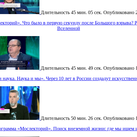
Длительность
45 мин. 05 сек.
Опубликовано
кторий». Что было в первую секунду после Большого взрыва? 
Вселенной
Длительность
45 мин. 49 сек.
Опубликовано
наука. Наука и мы». Через 10 лет в России создадут искусстве
Длительность
50 мин. 26 сек.
Опубликовано
ограмма «Мослекторий». Поиск внеземной жизни: где мы ищем и