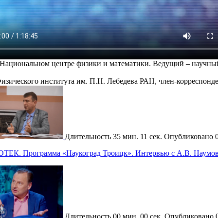
в Национальном центре физики и математики. Ведущий – научн
Физического института им. П.Н. Лебедева РАН, член-корреспонд
Длительность
35 мин. 11 сек.
Опубликовано
ОТЕК. Программа «Наукоград Троицк». Интервью с А.В. Наумо
Длительность
00 мин. 00 сек.
Опубликовано