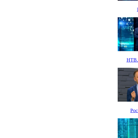
НТВ. 
Рос